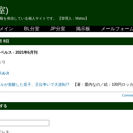
室)
報を発信している個人サイトです。 【管理人：Matsu】
メイン
BL分室
JP分室
掲示板
メールフォー
月 8日
ルス - 2021年6月刊
より
ベルス
ルが覚醒した皇子、王位争いで大逆転!?
【著：愛内なの／絵：100円ロッ
Comme
する
5591.php
レス: