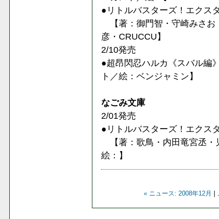
●リトルバスターズ！エクスタシ
【著：御門智・守崎みさお 原作：
彦・CRUCCU】
2/10発売
●超昂閃忍ハルカ《スバル編
ト／絵：ベンジャミン】
なごみ文庫
2/01発売
●リトルバスターズ！エクスタシー
【著：歌鳥・内田竜宮丞・児玉新一
絵：】
« ニュース: 2008年12月
|