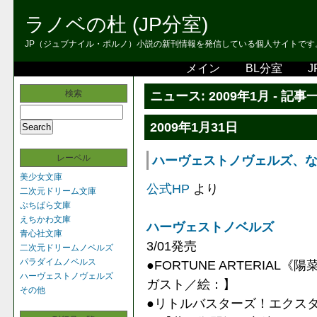
ラノベの杜 (JP分室)
JP（ジュブナイル・ポルノ）小説の新刊情報を発信している個人サイトです。 
メイン
BL分室
J
検索
ニュース: 2009年1月 - 記事
2009年1月31日
レーベル
ハーヴェストノヴェルズ、なごみ
美少女文庫
公式HP
より
二次元ドリーム文庫
ぷちぱら文庫
えちかわ文庫
ハーヴェストノベルズ
青心社文庫
3/01発売
二次元ドリームノベルズ
パラダイムノベルス
●FORTUNE ARTERIA
ハーヴェストノヴェルズ
ガスト／絵：】
その他
●リトルバスターズ！エクスタシ