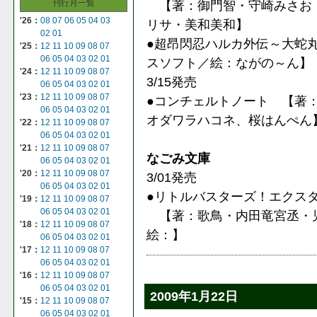
刊行月一覧
【著：御門智・守崎みさお 原作：
'26：
08
07
06
05
04
03
リサ・美和美和】
02
01
●超昂閃忍ハルカ外伝～大蛇
'25：
12
11
10
09
08
07
06
05
04
03
02
01
スソフト／絵：ながの～ん】
'24：
12
11
10
09
08
07
3/15発売
06
05
04
03
02
01
'23：
12
11
10
09
08
07
●コンチェルトノート 【著
06
05
04
03
02
01
オダワラハコネ、桜はんぺん
'22：
12
11
10
09
08
07
06
05
04
03
02
01
'21：
12
11
10
09
08
07
なごみ文庫
06
05
04
03
02
01
'20：
12
11
10
09
08
07
3/01発売
06
05
04
03
02
01
●リトルバスターズ！エクスタシー
'19：
12
11
10
09
08
07
06
05
04
03
02
01
【著：歌鳥・内田竜宮丞・児玉新一
'18：
12
11
10
09
08
07
絵：】
06
05
04
03
02
01
'17：
12
11
10
09
08
07
06
05
04
03
02
01
'16：
12
11
10
09
08
07
06
05
04
03
02
01
2009年1月22日
'15：
12
11
10
09
08
07
06
05
04
03
02
01