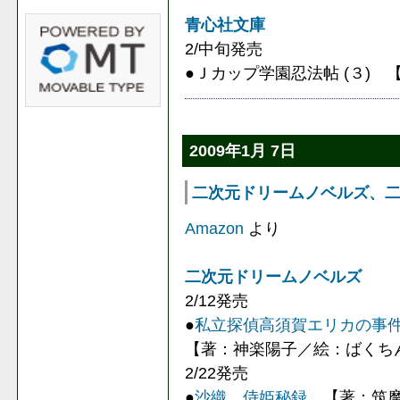
青心社文庫
2/中旬発売
●Ｊカップ学園忍法帖 (３)
2009年1月 7日
二次元ドリームノベルズ、二次
Amazon
より
二次元ドリームノベルズ
2/12発売
●
私立探偵高須賀エリカの事
【著：神楽陽子／絵：ばくち
2/22発売
●
沙織 侍姫秘録
【著：筑摩十