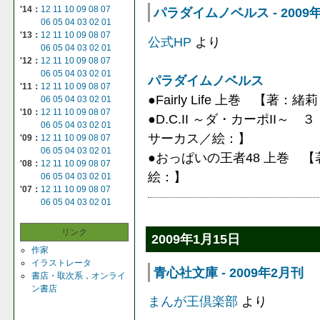
'14：
12
11
10
09
08
07
パラダイムノベルス - 2009
06
05
04
03
02
01
'13：
12
11
10
09
08
07
公式HP
より
06
05
04
03
02
01
'12：
12
11
10
09
08
07
06
05
04
03
02
01
パラダイムノベルス
'11：
12
11
10
09
08
07
●Fairly Life 上巻 【著
06
05
04
03
02
01
'10：
12
11
10
09
08
07
●D.C.II ～ダ・カーポII
06
05
04
03
02
01
サーカス／絵：】
'09：
12
11
10
09
08
07
06
05
04
03
02
01
●おっぱいの王者48 上巻 【
'08：
12
11
10
09
08
07
絵：】
06
05
04
03
02
01
'07：
12
11
10
09
08
07
06
05
04
03
02
01
リンク
2009年1月15日
作家
イラストレータ
青心社文庫 - 2009年2月刊
書店・取次系，オンライ
ン書店
まんが王倶楽部
より