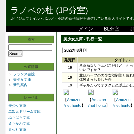
ラノベの杜 (JP分室)
JP（ジュブナイル・ポルノ）小説の新刊情報を発信している個人サイトです。 
メイン
BL分室
J
美少女文庫 - 刊行一覧
検索
2022年8月刊
発売日
タイトル
草食系なサキュバスだけど、えっ
公式情報
19
いいですか？
フランス書院
北欧ハーフの美少女幼馴染と腐れ
19
美少女文庫
体験えっちをした件
新刊案内
19
ギャルだってオタクと恋以上がし
レーベル
【
Amazon
【
Amazon
【
Amazon
7net
honto
】
7net
honto
】
7net
honto
美少女文庫
二次元ドリーム文庫
ぷちぱら文庫
えちかわ文庫
青心社文庫