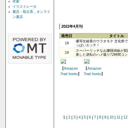
作家
イラストレータ
書店・取次系，オンライ
ン書店
2022年4月刊
発売日
タイトル
優等生綾香のウラオモテ 文化祭
19
っぱいエッチ！
スーパーリッチなお嬢様姉妹が貧
19
座した逆転のハメ撮り72時間コ
【
Amazon
【
Amazon
7net
honto
】
7net
honto
】
1 |
2
|
3
|
4
|
5
|
6
|
7
|
8
|
9
|
10
|
11
|
12