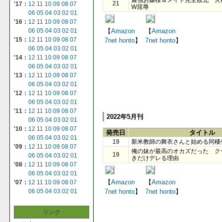
21
'17：
12
11
10
09
08
07
W屈辱
06
05
04
03
02
01
'16：
12
11
10
09
08
07
【
Amazon
【
Amazon
06
05
04
03
02
01
'15：
12
11
10
09
08
07
7net
honto
】
7net
honto
】
06
05
04
03
02
01
'14：
12
11
10
09
08
07
06
05
04
03
02
01
'13：
12
11
10
09
08
07
06
05
04
03
02
01
'12：
12
11
10
09
08
07
06
05
04
03
02
01
'11：
12
11
10
09
08
07
2022年5月刊
06
05
04
03
02
01
'10：
12
11
10
09
08
07
発売日
タイトル
06
05
04
03
02
01
19
新米教師の舞衣さんと始める同棲
'09：
12
11
10
09
08
07
俺の妹が最高のオカズだった ク
19
06
05
04
03
02
01
きだけデレる理由
'08：
12
11
10
09
08
07
06
05
04
03
02
01
【
Amazon
【
Amazon
'07：
12
11
10
09
08
07
06
05
04
03
02
01
7net
honto
】
7net
honto
】
リンク