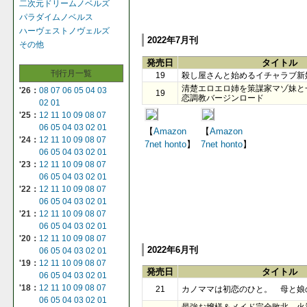
二次元ドリームノベルズ
パラダイムノベルス
ハーヴェストノヴェルズ
2022年7月刊
その他
発売日
タイトル
刊行月一覧
19
殺し屋さんと始めるイチャラブ新
清楚エロエロ姉を策謀家マゾ妹と
'26：
08
07
06
05
04
03
19
恋調教バージンロード
02
01
'25：
12
11
10
09
08
07
06
05
04
03
02
01
【
Amazon
【
Amazon
'24：
12
11
10
09
08
07
7net
honto
】
7net
honto
】
06
05
04
03
02
01
'23：
12
11
10
09
08
07
06
05
04
03
02
01
'22：
12
11
10
09
08
07
06
05
04
03
02
01
'21：
12
11
10
09
08
07
06
05
04
03
02
01
'20：
12
11
10
09
08
07
2022年6月刊
06
05
04
03
02
01
'19：
12
11
10
09
08
07
発売日
タイトル
06
05
04
03
02
01
'18：
12
11
10
09
08
07
21
カノママは初恋のひと。 母と娘
06
05
04
03
02
01
最強お嬢様＆メイド完全敗北 火