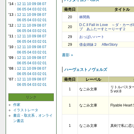
'14：
12
11
10
09
08
07
06
05
04
03
02
01
発売日
タイトル
'13：
12
11
10
09
08
07
20
林間島
06
05
04
03
02
01
D.C.II Fall in Love ～ダ・
'12：
12
11
10
09
08
07
20
ブ あふたーすとーりーず２
06
05
04
03
02
01
'11：
12
11
10
09
08
07
29
おっぱいハート
06
05
04
03
02
01
29
借金姉妹２ AfterStory
'10：
12
11
10
09
08
07
06
05
04
03
02
01
書影 »
'09：
12
11
10
09
08
07
06
05
04
03
02
01
'08：
12
11
10
09
08
07
ハーヴェストノヴェルズ
06
05
04
03
02
01
発売日
レーベル
'07：
12
11
10
09
08
07
06
05
04
03
02
01
リトルバスター
1
なごみ文庫
S vol.8
リンク
作家
1
なごみ文庫
Flyable Heart
イラストレータ
書店・取次系，オンライ
ン書店
1
なごみ文庫
真剣で私に恋