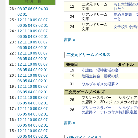
刊行月一覧
二次元ドリーム
もし大財閥の
12
文庫
れたら
'26：
08
07
06
05
04
03
リアルドリーム
艶めき剣舞 
02
01
24
文庫
一と
'25：
12
11
10
09
08
07
リアルドリーム
06
05
04
03
02
01
24
女子校生令嬢
文庫
'24：
12
11
10
09
08
07
06
05
04
03
02
01
書影 »
'23：
12
11
10
09
08
07
06
05
04
03
02
01
'22：
12
11
10
09
08
07
二次元ドリームノベルズ
06
05
04
03
02
01
発売日
タイトル
'21：
12
11
10
09
08
07
06
05
04
03
02
01
19
守護姫 淫神復活の宴
'20：
12
11
10
09
08
07
19
陰陽生徒会 淫呪の鎖
06
05
04
03
02
01
31
ワルプルギスの淫夢２
'19：
12
11
10
09
08
07
二次元ゲームノベルズ
06
05
04
03
02
01
プリンセスラバー！ シルヴィア
'18：
12
11
10
09
08
07
26
の恋路２ 3Dマジックメガネ付
06
05
04
03
02
01
プリンセスラバー！ シルヴィア
'17：
12
11
10
09
08
07
26
の恋路２ テレカ付き特別限定版
06
05
04
03
02
01
'16：
12
11
10
09
08
07
書影 »
06
05
04
03
02
01
'15：
12
11
10
09
08
07
06
05
04
03
02
01
パラダイムノベルス