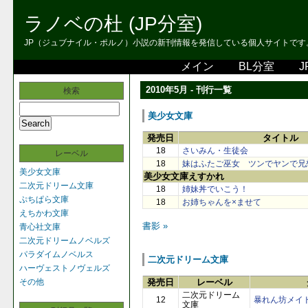
ラノベの杜 (JP分室)
JP（ジュブナイル・ポルノ）小説の新刊情報を発信している個人サイトです。 
メイン
BL分室
J
2010年5月 - 刊行一覧
検索
美少女文庫
発売日
タイトル
18
さいみん・生徒会
レーベル
18
妹はふたご巫女 ツンでヤンで兄
美少女文庫
美少女文庫えすかれ
二次元ドリーム文庫
18
姉妹丼でいこう！
ぷちぱら文庫
18
お姉ちゃんを×ませて
えちかわ文庫
書影 »
青心社文庫
二次元ドリームノベルズ
パラダイムノベルス
二次元ドリーム文庫
ハーヴェストノヴェルズ
発売日
レーベル
その他
二次元ドリーム
12
暴れん坊メイ
文庫