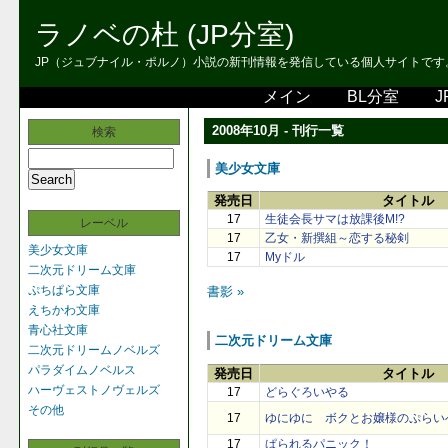
ラノベの杜 (JP分室)
JP（ジュブナイル・ポルノ）小説の新刊情報を発信している個人サイトです。 
メイン
BL分室
J
2008年10月 - 刊行一覧
検索
美少女文庫
発売日
タイトル
17
生徒会長サマは放課後M!?
レーベル
17
乙女・新撰組～恋する秘剣
美少女文庫
17
Myドル
二次元ドリーム文庫
ぷちぱら文庫
書影 »
えちかわ文庫
青心社文庫
二次元ドリーム文庫
二次元ドリームノベルズ
パラダイムノベルス
発売日
タイトル
ハーヴェストノヴェルズ
17
どらぐろいやる
その他
17
ゆにゆに ボクとお嬢様のぷらい
17
ぱられるパニック！