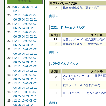
刊行月一覧
リアルドリーム文庫
'26：
08
07
06
05
04
03
22
牝妻蜜猟倶楽部 夏美と涼子
02
01
'25：
12
11
10
09
08
07
書影 »
06
05
04
03
02
01
'24：
12
11
10
09
08
07
二次元ドリームノベルズ
06
05
04
03
02
01
'23：
12
11
10
09
08
07
発売日
タイトル
06
05
04
03
02
01
12
退魔シスターズ 聖女淫辱の儀式
'22：
12
11
10
09
08
07
22
隷辱の騎士ルリア 堕悦の盟約
06
05
04
03
02
01
'21：
12
11
10
09
08
07
書影 »
06
05
04
03
02
01
'20：
12
11
10
09
08
07
06
05
04
03
02
01
パラダイムノベルス
'19：
12
11
10
09
08
07
06
05
04
03
02
01
発売日
タイトル
'18：
12
11
10
09
08
07
D.C.II ～ダ・カーポII～ 風見
30
か・小恋
06
05
04
03
02
01
'17：
12
11
10
09
08
07
31
戦国ランス 四ノ巻 恨の軍勢
06
05
04
03
02
01
'16：
12
11
10
09
08
07
31
毎日けだものっ!! あなたのため
06
05
04
03
02
01
'15：
12
11
10
09
08
07
書影 »
06
05
04
03
02
01