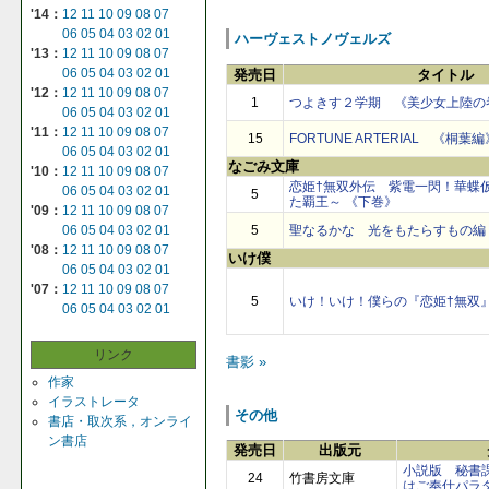
'14：
12
11
10
09
08
07
06
05
04
03
02
01
ハーヴェストノヴェルズ
'13：
12
11
10
09
08
07
06
05
04
03
02
01
発売日
タイトル
'12：
12
11
10
09
08
07
1
つよきす２学期 《美少女上陸の
06
05
04
03
02
01
'11：
12
11
10
09
08
07
15
FORTUNE ARTERIAL 《桐葉編
06
05
04
03
02
01
なごみ文庫
'10：
12
11
10
09
08
07
恋姫†無双外伝 紫電一閃！華蝶
06
05
04
03
02
01
5
た覇王～ 《下巻》
'09：
12
11
10
09
08
07
5
聖なるかな 光をもたらすもの編
06
05
04
03
02
01
'08：
12
11
10
09
08
07
いけ僕
06
05
04
03
02
01
'07：
12
11
10
09
08
07
5
いけ！いけ！僕らの『恋姫†無双
06
05
04
03
02
01
リンク
書影 »
作家
イラストレータ
その他
書店・取次系，オンライ
ン書店
発売日
出版元
小説版 秘書
24
竹書房文庫
はご奉仕パラ