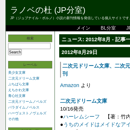
ラノベの杜 (JP分室)
JP（ジュブナイル・ポルノ）小説の新刊情報を発信している個人サイトです。 
メイン
BL分室
J
検索
ニュース: 2012年8月 - 記事
2012年8月29日
レーベル
二次元ドリーム文庫、二次元ドリ
美少女文庫
刊
二次元ドリーム文庫
ぷちぱら文庫
Amazon
より
えちかわ文庫
青心社文庫
二次元ドリーム文庫
二次元ドリームノベルズ
パラダイムノベルス
10/16発売
ハーヴェストノヴェルズ
●
ハーレムシーフ
【著：竹内け
その他
●
うちのメイドはメイドなア