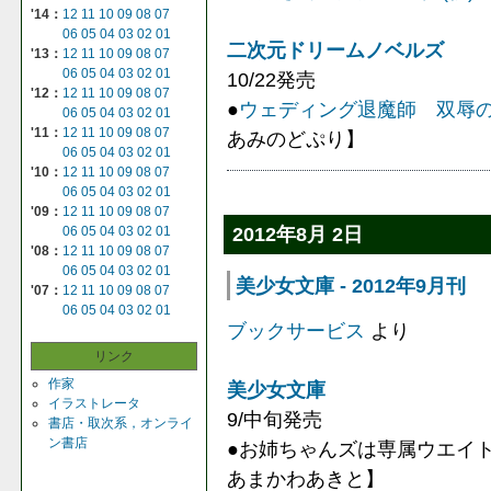
'14：
12
11
10
09
08
07
06
05
04
03
02
01
二次元ドリームノベルズ
'13：
12
11
10
09
08
07
06
05
04
03
02
01
10/22発売
'12：
12
11
10
09
08
07
●
ウェディング退魔師 双辱
06
05
04
03
02
01
'11：
12
11
10
09
08
07
あみのどぷり】
06
05
04
03
02
01
'10：
12
11
10
09
08
07
06
05
04
03
02
01
'09：
12
11
10
09
08
07
2012年8月 2日
06
05
04
03
02
01
'08：
12
11
10
09
08
07
06
05
04
03
02
01
美少女文庫 - 2012年9月刊
'07：
12
11
10
09
08
07
06
05
04
03
02
01
ブックサービス
より
リンク
作家
美少女文庫
イラストレータ
9/中旬発売
書店・取次系，オンライ
ン書店
●お姉ちゃんズは専属ウエイ
あまかわあきと】