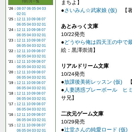
刊行月一覧
まちよ】
'26：
08
07
06
05
04
03
●
さいみん☆武家娘 (仮)
【著
02
01
'25：
12
11
10
09
08
07
06
05
04
03
02
01
あとみっく文庫
'24：
12
11
10
09
08
07
10/22発売
06
05
04
03
02
01
'23：
12
11
10
09
08
07
●
どうやら俺は四天王の中で
06
05
04
03
02
01
絵：黒澤崇清】
'22：
12
11
10
09
08
07
06
05
04
03
02
01
'21：
12
11
10
09
08
07
リアルドリーム文庫
06
05
04
03
02
01
'20：
12
11
10
09
08
07
10/24発売
06
05
04
03
02
01
●
放課後美術レッスン (仮)
【
'19：
12
11
10
09
08
07
06
05
04
03
02
01
●
人妻誘惑プレーボール ヒ
'18：
12
11
10
09
08
07
サ兄】
06
05
04
03
02
01
'17：
12
11
10
09
08
07
06
05
04
03
02
01
二次元ゲーム文庫
'16：
12
11
10
09
08
07
06
05
04
03
02
01
10/29発売
'15：
12
11
10
09
08
07
●
辻堂さんの純愛ロード (仮)
06
05
04
03
02
01